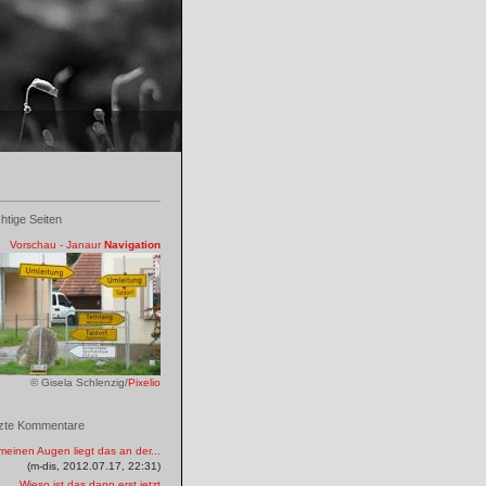
htige Seiten
Vorschau - Janaur
Navigation
© Gisela Schlenzig/
Pixelio
zte Kommentare
meinen Augen liegt das an der...
(m-dis, 2012.07.17, 22:31)
Wieso ist das dann erst jetzt