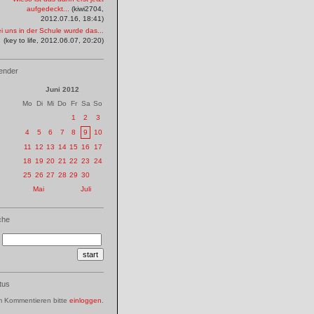
aufgedeckt...
(kiwi2704,
2012.07.16, 18:41)
i uns in der Schule wurde das...
(key to life, 2012.06.07, 20:20)
ender
Juni 2012
Mo
Di
Mi
Do
Fr
Sa
So
1
2
3
4
5
6
7
8
9
10
11
12
13
14
15
16
17
18
19
20
21
22
23
24
25
26
27
28
29
30
Mai
Juli
che
tus
 Kommentieren bitte
einloggen
.