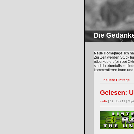
Die Gedank
Neue Homepage
: Ich 
Zur Zeit werden Stück fü
rüberkopiert (bin bei O
sind da ebenfalls zu find
kommentieren kann und m
...
neuere Einträge
Gelesen: U
m-dis
| 09. Juni 12 | Topi