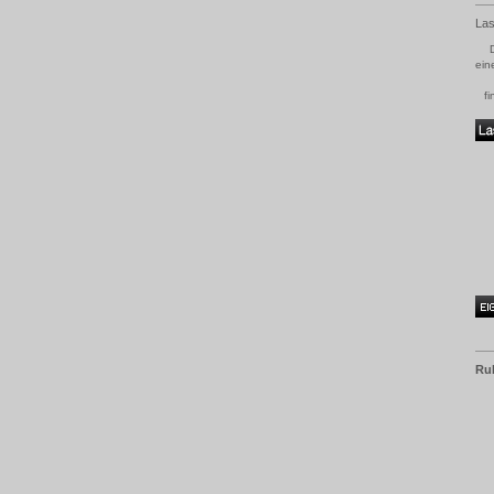
Las
ein
fi
Ru