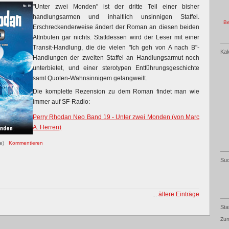
"Unter zwei Monden" ist der dritte Teil einer bisher
handlungsarmen und inhaltlich unsinnigen Staffel.
Be
Erschreckenderweise ändert der Roman an diesen beiden
Attributen gar nichts. Stattdessen wird der Leser mit einer
Transit-Handlung, die die vielen "Ich geh von A nach B"-
Kal
Handlungen der zweiten Staffel an Handlungsarmut noch
unterbietet, und einer sterotypen Entführungsgeschichte
samt Quoten-Wahnsinnigem gelangweilt.
Die komplette Rezension zu dem Roman findet man wie
immer auf SF-Radio:
Perry Rhodan Neo Band 19 - Unter zwei Monden (von Marc
A. Herren)
re)
Kommentieren
Su
...
ältere Einträge
Sta
Zum