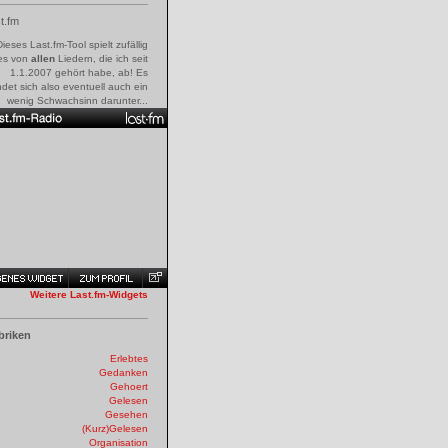
t.fm
Dieses Last.fm-Tool spielt zufällig
es von
allen
Liedern, die ich seit
1.1.2007 gehört habe, ab! Es
ndet sich also eventuell auch ein
wenig Schwachsinn darunter...
Weitere Last.fm-Widgets
briken
Erlebtes
Gedanken
Gehoert
Gelesen
Gesehen
(Kurz)Gelesen
Organisation