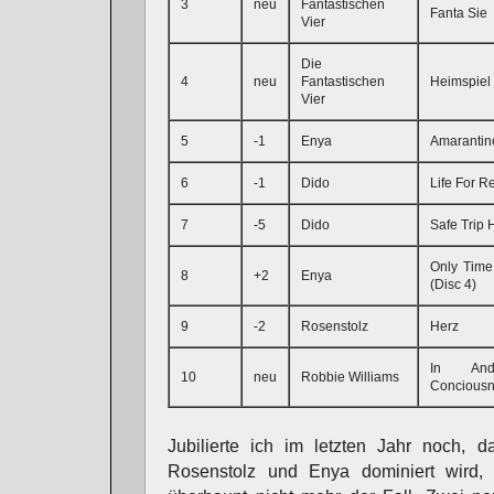
3
neu
Fantastischen
Fanta Sie
Vier
Die
4
neu
Fantastischen
Heimspiel
Vier
5
-1
Enya
Amarantin
6
-1
Dido
Life For R
7
-5
Dido
Safe Trip
Only Time
8
+2
Enya
(Disc 4)
9
-2
Rosenstolz
Herz
In An
10
neu
Robbie Williams
Conciousn
Jubilierte ich im letzten Jahr noch, d
Rosenstolz und Enya dominiert wird,