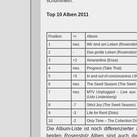
schummeln.
Top 10 Alben 2011
Position
+/-
Album
1
neu
Wir sind am Leben (Rosenstol
2
-
Das große Leben (Rosenstolz
3
+2
Amarantine (Enya)
4
neu
Progress (Take That)
5
+5
In and out of conciousness I (
6
neu
The Swell Season (The Swell
7
neu
MTV Unplugged – Live aus d
(Udo Lindenberg)
8
-7
Strict Joy (The Swell Season)
9
-3
Life for Rent (Dido)
10
-2
Only Time – The Collection Di
Die Album-Liste ist noch differenzierte
beiden
Rosenstolz
Alben sind auch die