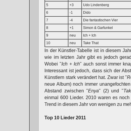
5
+3
Udo Lindenberg
6
-1
Dido
7
-4
Die fantastischen Vier
8
+1
Simon & Garfunkel
9
neu
Ich + Ich
10
neu
Take That
In der Künstler-Tabelle ist in diesem Jah
wie im letzten Jahr gibt es jedoch ger
Wobei "
Ich + Ich
" auch sonst immer knap
Interessant ist jedoch, dass sich der A
Künstlern stark verändert hat. Zwar ist "
R
neue Album) noch immer unangefochten
Abstand zwischen "
Enya
" (2) und "
Tak
einmal 600 Lieder. 2010 waren es noch 
Trend in diesem Jahr von wenigen zu meh
Top 10 Lieder 2011