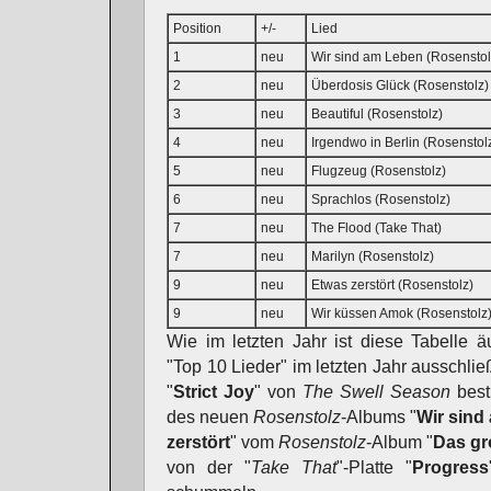
Position
+/-
Lied
1
neu
Wir sind am Leben (Rosenstol
2
neu
Überdosis Glück (Rosenstolz)
3
neu
Beautiful (Rosenstolz)
4
neu
Irgendwo in Berlin (Rosenstol
5
neu
Flugzeug (Rosenstolz)
6
neu
Sprachlos (Rosenstolz)
7
neu
The Flood (Take That)
7
neu
Marilyn (Rosenstolz)
9
neu
Etwas zerstört (Rosenstolz)
9
neu
Wir küssen Amok (Rosenstolz
Wie im letzten Jahr ist diese Tabelle ä
"Top 10 Lieder" im letzten Jahr ausschlie
"
Strict Joy
" von
The Swell Season
best
des neuen
Rosenstolz
-Albums "
Wir sind
zerstört
" vom
Rosenstolz
-Album "
Das gr
von der "
Take That
"-Platte "
Progress