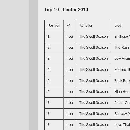
Top 10 - Lieder 2010
Position
+/-
Künstler
Lied
1
neu
The Swell Season
In These 
2
neu
The Swell Season
The Rain
3
neu
The Swell Season
Low Risi
4
neu
The Swell Season
Feeling T
5
neu
The Swell Season
Back Bro
5
neu
The Swell Season
High Hor
7
neu
The Swell Season
Paper Cu
7
neu
The Swell Season
Fantasy 
7
neu
The Swell Season
Love Tha