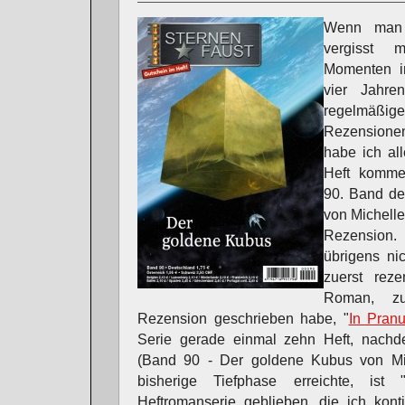
Wenn man 
vergisst 
Momenten i
vier Jahr
regelmäß
Rezension
habe ich al
Heft komme
90. Band de
von Michelle
Rezension.
übrigens ni
zuerst rez
Roman, z
Rezension geschrieben habe, "
In Pran
Serie gerade einmal zehn Heft, nachd
(Band 90 - Der goldene Kubus von Mich
bisherige Tiefphase erreichte, ist 
Heftromanserie geblieben, die ich kont