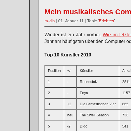
Mein musikalisches Comp
m-dis
| 01. Januar 11 | Topic '
Erlebtes
'
Wieder ist ein Jahr vorbei.
Wie im letzte
Jahr am häufigsten über den Computer od
Top 10 Künstler 2010
Position
+/-
Künstler
Anzah
1
-
Rosenstolz
2811
2
-
Enya
1157
3
+2
Die Fantastischen Vier
865
4
neu
The Swell Season
736
5
-2
Dido
541