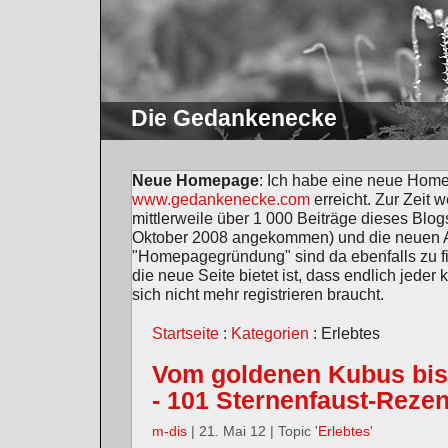
Die Gedankenecke
Neue Homepage
: Ich habe eine neue Home
www.gedankenecke.com
erreicht. Zur Zeit 
mittlerweile über 1 000 Beiträge dieses Blogs
Oktober 2008 angekommen) und die neuen Ar
"Homepagegründung" sind da ebenfalls zu fin
die neue Seite bietet ist, dass endlich jed
sich nicht mehr registrieren braucht.
Startseite
:
Kategorien
: Erlebtes
Vom goldenen Kubus bis
- 101 Sternenfaust-Reze
m-dis
| 21. Mai 12 | Topic '
Erlebtes
'