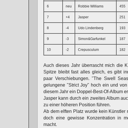
6
neu
Robbie Williams
455
7
+4
Jasper
251
8
-4
Udo Lindenberg
193
9
-3
Simon&Garfunkel
187
10
-2
Crepusculum
182
Auch dieses Jahr überrascht mich die K
Spitze bleibt fast alles gleich, es gibt 
paar Verschiebungen. "The Swell Seas
gelungene "Strict Joy" hoch ein und von
diesem Jahr ein Doppel-Best-Of-Album e
Jasper kann durch ein zweites Album au
zu einer höheren Position führen.
Ab dem elften Platz wurde kein Künstler
doch eine gewisse Konzentration in me
macht.