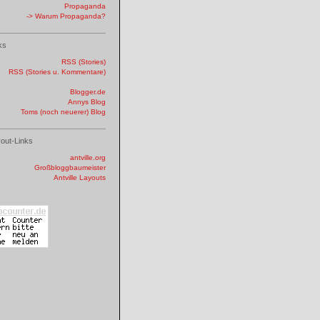
Propaganda
-> Warum Propaganda?
ks
RSS (Stories)
RSS (Stories u. Kommentare)
Blogger.de
Annys Blog
Toms (noch neuerer) Blog
out-Links
antville.org
Großbloggbaumeister
Antville Layouts