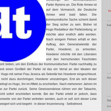
Partei Illyriens an. Die Rote Armee ist
auf dem Vormarsch, die Deutsche
Be
Armee wird bald fallen. Die
kommunistische Sache scheint damit
der Sieg sicher zu sein. Bisher ist
Kal
Hugo Redakteur der Parteizeitung, er
möchte aber endlich aktiv werden.
Nach einigem Flehen erhält er den
Auftrag, den Generalsekretär der
Partei, Hoederer, zu ermorden.
Hoederer möchte mit den Liberalen
und den herrschenden Faschisten
nt bilden, um den Einfluss der Kommunistischen Partei nachhaltig zu
nd einen Großteil der Partei ist das ein Verrat an den Idealen der
d Hugo mit seiner Frau Jessica als Sekretär bei Hoederer eingeschleust.
Su
 nicht dazu durchringen, Hoederer umzubringen. Erst als sich dieser
gelingt es Hugo, ihn im Affekt zu erschießen. Nach mehereren Jahren im
o zur Partei zurück. Seine Gewissensbisse rühren von der Tatsache,
cht sofort erschießen konnte. Bei der Partei erlebt er jedoch, dass
lerweile von der Partei vertreten werden, auch er soll sich dieser Linie
Sta
weigert sich und begeht - in dieser Inszenierung - Selbstmord.
Zum