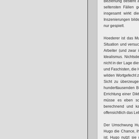
Beziehung besteht a
seltensten Fällen g
insgesamt wirkt di
Inszenierungen bild
nur gespielt.
Hoederer ist das Mus
Situation und versu
Arbeiter (und zwar 
Idealismus. Nichtsd
nicht in der Lage d
und Faschisten, die 
wilden Wortgefecht 
Sicht zu überzeuge
hunderttausenden Bü
Errichtung einer Di
müsse es eben so 
berechnend und ka
offensichtlich das L
Der Umschwung Hugo
Hugo die Chance, ih
ist. Hugo nutzt sie