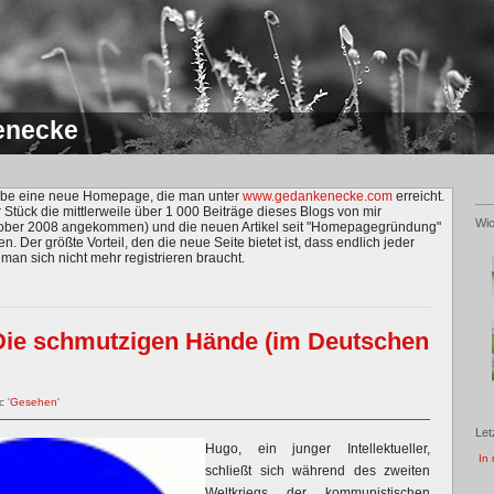
enecke
habe eine neue Homepage, die man unter
www.gedankenecke.com
erreicht.
r Stück die mittlerweile über 1 000 Beiträge dieses Blogs von mir
Wic
ktober 2008 angekommen) und die neuen Artikel seit "Homepagegründung"
en. Der größte Vorteil, den die neue Seite bietet ist, dass endlich jeder
an sich nicht mehr registrieren braucht.
Die schmutzigen Hände (im Deutschen
c '
Gesehen
'
Let
Hugo, ein junger Intellektueller,
In 
schließt sich während des zweiten
Weltkriegs der kommunistischen