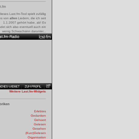
t.fm
Dieses Last.fm-Tool spielt zufällig
es von
allen
Liedern, die ich seit
1.1.2007 gehört habe, ab! Es
ndet sich also eventuell auch ein
wenig Schwachsinn darunter...
Weitere Last.fm-Widgets
briken
Erlebtes
Gedanken
Gehoert
Gelesen
Gesehen
(Kurz)Gelesen
Organisation