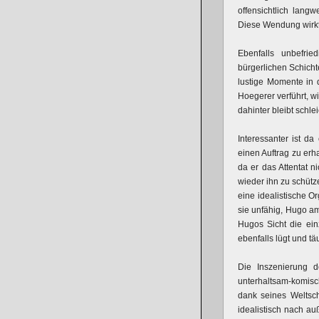
offensichtlich langw
Diese Wendung wirkt 
Ebenfalls unbefrie
bürgerlichen Schicht
lustige Momente in 
Hoegerer verführt, wi
dahinter bleibt schlei
Interessanter ist da
einen Auftrag zu erh
da er das Attentat n
wieder ihn zu schützen
eine idealistische O
sie unfähig, Hugo am
Hugos Sicht die ein
ebenfalls lügt und täu
Die Inszenierung 
unterhaltsam-komisch
dank seines Weltsch
idealistisch nach auß