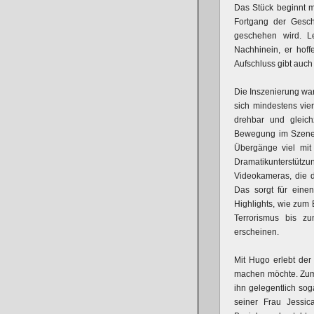
Das Stück beginnt mi
Fortgang der Gesch
geschehen wird. L
Nachhinein, er hof
Aufschluss gibt auch 
Die Inszenierung wa
sich mindestens vier
drehbar und gleich
Bewegung im Szenen
Übergänge viel mit
Dramatikunterstüt
Videokameras, die d
Das sorgt für eine
Highlights, wie zum
Terrorismus bis z
erscheinen.
Mit Hugo erlebt der
machen möchte. Zumin
ihn gelegentlich so
seiner Frau Jessic