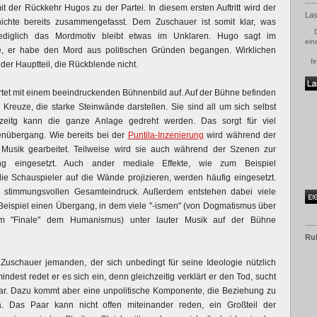
t der Rückkehr Hugos zu der Partei. In diesem ersten Auftritt wird der
Las
ichte bereits zusammengefasst. Dem Zuschauer ist somit klar, was
ediglich das Mordmotiv bleibt etwas im Unklaren. Hugo sagt im
ein
fe, er habe den Mord aus politischen Gründen begangen. Wirklichen
fi
der Hauptteil, die Rückblende nicht.
rtet mit einem beeindruckenden Bühnenbild auf. Auf der Bühne befinden
 Kreuze, die starke Steinwände darstellen. Sie sind all um sich selbst
zeitg kann die ganze Anlage gedreht werden. Das sorgt für viel
übergang. Wie bereits bei der
Puntila-Inzenierung
wird während der
 Musik gearbeitet. Teilweise wird sie auch während der Szenen zur
zung eingesetzt. Auch ander mediale Effekte, wie zum Beispiel
ie Schauspieler auf die Wände projizieren, werden häufig eingesetzt.
n stimmungsvollen Gesamteindruck. Außerdem entstehen dabei viele
 Beispiel einen Übergang, in dem viele "-ismen" (von Dogmatismus über
um "Finale" dem Humanismus) unter lauter Musik auf der Bühne
Ru
 Zuschauer jemanden, der sich unbedingt für seine Ideologie nützlich
dest redet er es sich ein, denn gleichzeitig verklärt er den Tod, sucht
gar. Dazu kommt aber eine unpolitische Komponente, die Beziehung zu
a. Das Paar kann nicht offen miteinander reden, ein Großteil der