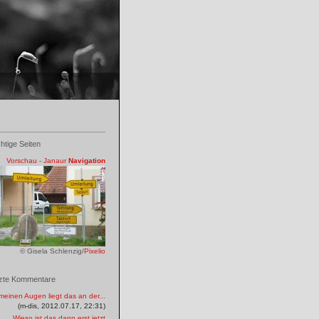
htige Seiten
Vorschau - Janaur
Navigation
© Gisela Schlenzig/
Pixelio
zte Kommentare
meinen Augen liegt das an der...
(m-dis, 2012.07.17, 22:31)
Wieso ist das dann erst jetzt