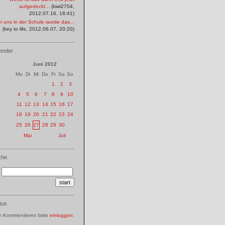
aufgedeckt...
(kiwi2704,
2012.07.16, 18:41)
i uns in der Schule wurde das...
(key to life, 2012.06.07, 20:20)
ender
Juni 2012
Mo
Di
Mi
Do
Fr
Sa
So
1
2
3
4
5
6
7
8
9
10
11
12
13
14
15
16
17
18
19
20
21
22
23
24
25
26
27
28
29
30
Mai
Juli
che
tus
 Kommentieren bitte
einloggen
.