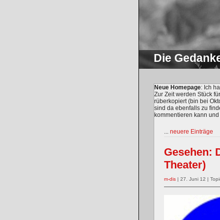
Die Gedank
Neue Homepage
: Ich 
Zur Zeit werden Stück fü
rüberkopiert (bin bei O
sind da ebenfalls zu find
kommentieren kann und m
...
neuere Einträge
Gesehen: 
Theater)
m-dis
| 27. Juni 12 | Topi