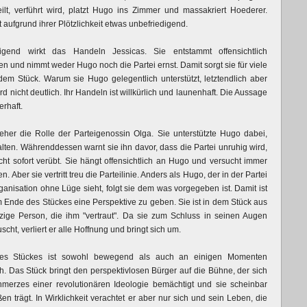
eilt, verführt wird, platzt Hugo ins Zimmer und massakriert Hoederer.
aufgrund ihrer Plötzlichkeit etwas unbefriedigend.
digend wirkt das Handeln Jessicas. Sie entstammt offensichtlich
en und nimmt weder Hugo noch die Partei ernst. Damit sorgt sie für viele
dem Stück. Warum sie Hugo gelegentlich unterstützt, letztendlich aber
rd nicht deutlich. Ihr Handeln ist willkürlich und launenhaft. Die Aussage
erhaft.
 eher die Rolle der Parteigenossin Olga. Sie unterstützte Hugo dabei,
alten. Währenddessen warnt sie ihn davor, dass die Partei unruhig wird,
icht sofort verübt. Sie hängt offensichtlich an Hugo und versucht immer
. Aber sie vertritt treu die Parteilinie. Anders als Hugo, der in der Partei
rganisation ohne Lüge sieht, folgt sie dem was vorgegeben ist. Damit ist
 Ende des Stückes eine Perspektive zu geben. Sie ist in dem Stück aus
zige Person, die ihm "vertraut". Da sie zum Schluss in seinen Augen
scht, verliert er alle Hoffnung und bringt sich um.
des Stückes ist sowohl bewegend als auch an einigen Momenten
. Das Stück bringt den perspektivlosen Bürger auf die Bühne, der sich
merzes einer revolutionären Ideologie bemächtigt und sie scheinbar
en trägt. In Wirklichkeit verachtet er aber nur sich und sein Leben, die