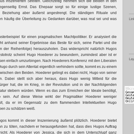
us inszenierten Streiten. Gleichzeitig nehmen sich die beiden in den
egenseitig Ernst. Das Ehepaar sorgt so für einige lustige Szenen,
e Beziehung aber äußerst angestrengt. Die ständigen Rituale und
en häufig die Überleitung zu Gedanken darüber, was real sei und was
Lin
terbeispiel für einen pragmatischen Machtpolitiker. Er analysiert die
cht anhand seiner Ergebnisse das Beste für sich, seine Partei und die
in der Reihenfolge) herauszuholen. Das widerspricht natürlich Hugos
estotrotz scheint Hugo Hoederer zu bewundern, zumindest aber ist er
Lay
iesen einfach umzurbingen. Nach Hoederers Konferenz mit den Liberalen
Hugo durch sein Attentat eigentlich verhindern sollte, kommt es zu einem
zwischen den Beiden. Hoederer gelingt es dabei nicht, Hugo von seiner
n. Dabei stellt sich aber heraus, dass Hugo wenig Mitleid für die
rger hat, die im Krieg, in der Revolution und in der Nachfolgenden
ktatur stebern würden. Wenn es das zum Erreichen der Ideale benötigt,
sein. Auf diese Weise wirkt der Pragmatiker Hoederer weniger
lt, da er im Gegensatz zu dem flammenden Intellektuellen Hugo
eben zu schätzen weiß.
s kommt in dieser Inszenierung äußerst plötzlich. Hoederer bietet
n zu töten, nachdem er herausgefunden hat, dass dies Hugos Auftrag
 nicht. Als Hoederer von Jessica, die sich in dem Unterschlupf ganz