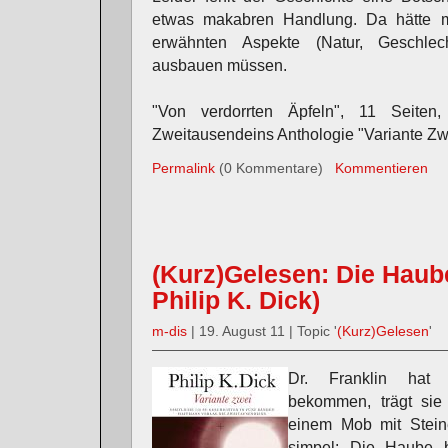
etwas makabren Handlung. Da hätte 
erwähnten Aspekte (Natur, Geschlech
ausbauen müssen.
"Von verdorrten Äpfeln", 11 Seiten
Zweitausendeins Anthologie "Variante Zw
Permalink
(0 Kommentare)
Kommentieren
(Kurz)Gelesen: Die Hau
Philip K. Dick)
m-dis
| 19. August 11 | Topic '
(Kurz)Gelesen
'
Dr. Franklin hat
bekommen, trägt sie
einem Mob mit Stein
simpel: Die Haube be