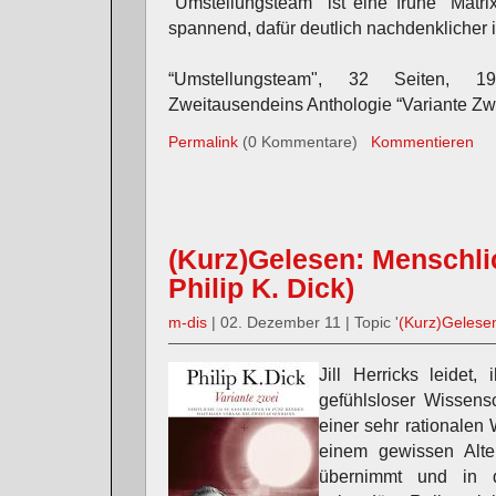
"Umstellungsteam" ist eine frühe "Matri
spannend, dafür deutlich nachdenklicher i
“Umstellungsteam", 32 Seiten, 1
Zweitausendeins Anthologie “Variante Zwe
Permalink
(0 Kommentare)
Kommentieren
(Kurz)Gelesen: Menschlich
Philip K. Dick)
m-dis
| 02. Dezember 11 | Topic '
(Kurz)Gelese
Jill Herricks leidet,
gefühlsloser Wissensc
einer sehr rationalen 
einem gewissen Alte
übernimmt und in d