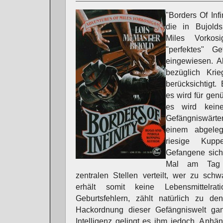
"Borders Of Infi
die in Bujol
Miles Vorkos
"perfektes" G
eingewiesen. All
bezüglich Kri
berücksichtigt
es wird für ge
es wird kein
Gefängniswärter
einem abgele
riesige Kupp
Gefangene sich
Mal am Tag 
zentralen Stellen verteilt, wer zu schw
erhält somit keine Lebensmittelrat
Geburtsfehlern, zählt natürlich zu d
Hackordnung dieser Gefängniswelt gan
Intelligenz gelingt es ihm jedoch, Anh