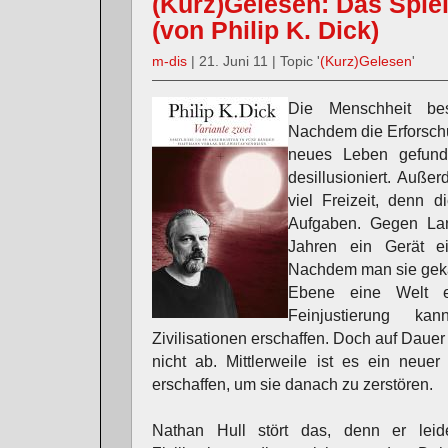
(Kurz)Gelesen: Das Spie
(von Philip K. Dick)
m-dis
| 21. Juni 11 | Topic '
(Kurz)Gelesen
'
Die Menschheit bes
Nachdem die Erforsch
neues Leben gefunde
desillusioniert. Auß
viel Freizeit, denn 
Aufgaben. Gegen Lang
Jahren ein Gerät ei
Nachdem man sie gekau
Ebene eine Welt ers
Feinjustierung k
Zivilisationen erschaffen. Doch auf Daue
nicht ab. Mittlerweile ist es ein neuer
erschaffen, um sie danach zu zerstören.
Nathan Hull stört das, denn er leid