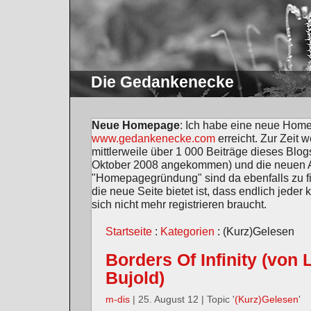
Die Gedankenecke
Neue Homepage
: Ich habe eine neue Home
www.gedankenecke.com
erreicht. Zur Zeit 
mittlerweile über 1 000 Beiträge dieses Blogs
Oktober 2008 angekommen) und die neuen Ar
"Homepagegründung" sind da ebenfalls zu fin
die neue Seite bietet ist, dass endlich jed
sich nicht mehr registrieren braucht.
Startseite
:
Kategorien
: (Kurz)Gelesen
Borders Of Infinity (von
Bujold)
m-dis
| 25. August 12 | Topic '
(Kurz)Gelesen
'