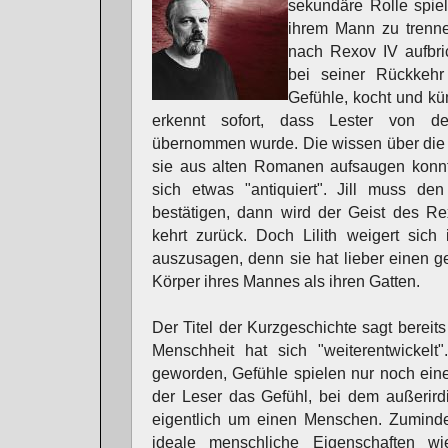
sekundäre Rolle spiele
ihrem Mann zu trenne
nach Rexov IV aufbric
bei seiner Rückkehr
Gefühle, kocht und küm
erkennt sofort, dass Lester von 
übernommen wurde. Die wissen über die 
sie aus alten Romanen aufsaugen konnt
sich etwas "antiquiert". Jill muss d
bestätigen, dann wird der Geist des Re
kehrt zurück. Doch Lilith weigert sic
auszusagen, denn sie hat lieber einen g
Körper ihres Mannes als ihren Gatten.
Der Titel der Kurzgeschichte sagt bereits
Menschheit hat sich "weiterentwickelt".
geworden, Gefühle spielen nur noch ein
der Leser das Gefühl, bei dem außerird
eigentlich um einen Menschen. Zuminde
ideale menschliche Eigenschaften w