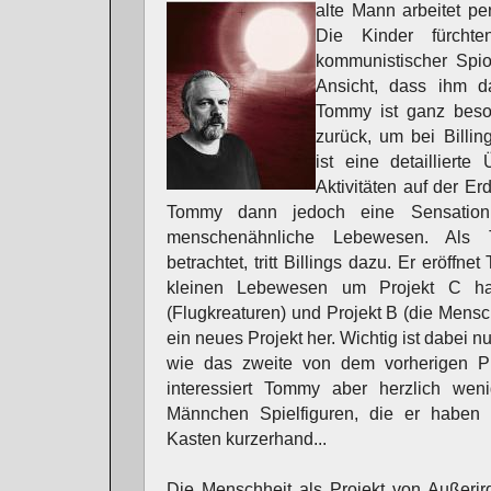
alte Mann arbeitet pe
Die Kinder fürcht
kommunistischer Spio
Ansicht, dass ihm da
Tommy ist ganz beson
zurück, um bei Billin
ist eine detaillierte
Aktivitäten auf der Erd
Tommy dann jedoch eine Sensation: 
menschenähnliche Lebewesen. Als
betrachtet, tritt Billings dazu. Er eröffn
kleinen Lebewesen um Projekt C ha
(Flugkreaturen) und Projekt B (die Mensc
ein neues Projekt her. Wichtig ist dabei nur
wie das zweite von dem vorherigen Pro
interessiert Tommy aber herzlich weni
Männchen Spielfiguren, die er haben 
Kasten kurzerhand...
Die Menschheit als Projekt von Außerir