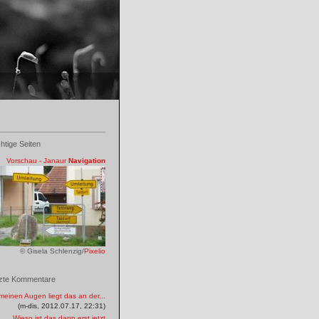
htige Seiten
Vorschau - Janaur
Navigation
© Gisela Schlenzig/
Pixelio
zte Kommentare
meinen Augen liegt das an der...
(m-dis, 2012.07.17, 22:31)
Wieso ist das dann erst jetzt