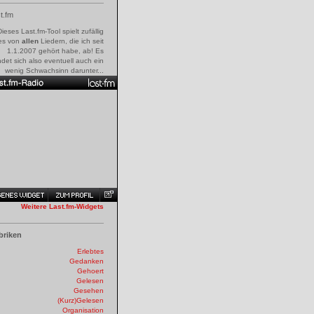
t.fm
Dieses Last.fm-Tool spielt zufällig
es von
allen
Liedern, die ich seit
1.1.2007 gehört habe, ab! Es
ndet sich also eventuell auch ein
wenig Schwachsinn darunter...
Weitere Last.fm-Widgets
briken
Erlebtes
Gedanken
Gehoert
Gelesen
Gesehen
(Kurz)Gelesen
Organisation