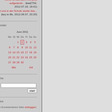
aufgedeckt...
(kiwi2704,
2012.07.16, 18:41)
i uns in der Schule wurde das...
(key to life, 2012.06.07, 20:20)
ender
Juni 2011
Mo
Di
Mi
Do
Fr
Sa
So
1
2
3
4
5
6
7
8
9
10
11
12
13
14
15
16
17
18
19
20
21
22
23
24
25
26
27
28
29
30
Mai
Juli
che
tus
 Kommentieren bitte
einloggen
.