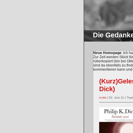
Die Gedank
Neue Homepage
: Ich 
Zur Zeit werden Stück fü
rüberkopiert (bin bei O
sind da ebenfalls zu find
kommentieren kann und m
(Kurz)Geles
Dick)
m-dis
| 02. Juni 11 | Topic