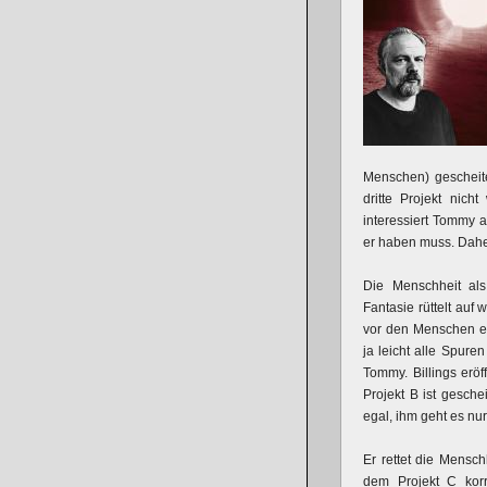
Menschen) gescheiter
dritte Projekt nich
interessiert Tommy a
er haben muss. Daher
Die Menschheit als 
Fantasie rüttelt auf
vor den Menschen ei
ja leicht alle Spure
Tommy. Billings eröf
Projekt B ist gesche
egal, ihm geht es nu
Er rettet die Mensch
dem Projekt C korr