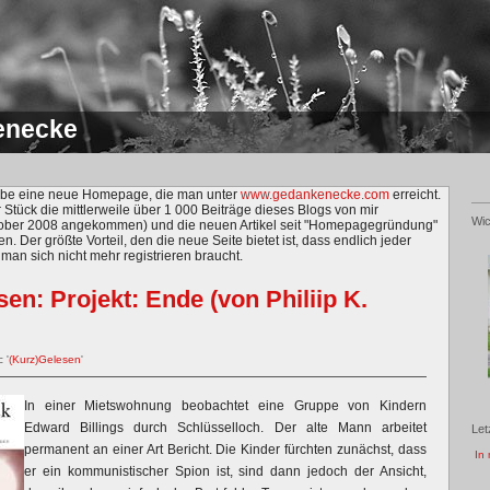
enecke
habe eine neue Homepage, die man unter
www.gedankenecke.com
erreicht.
r Stück die mittlerweile über 1 000 Beiträge dieses Blogs von mir
Wic
ktober 2008 angekommen) und die neuen Artikel seit "Homepagegründung"
en. Der größte Vorteil, den die neue Seite bietet ist, dass endlich jeder
an sich nicht mehr registrieren braucht.
en: Projekt: Ende (von Philiip K.
 '
(Kurz)Gelesen
'
In einer Mietswohnung beobachtet eine Gruppe von Kindern
Edward Billings durch Schlüsselloch. Der alte Mann arbeitet
Let
permanent an einer Art Bericht. Die Kinder fürchten zunächst, dass
In 
er ein kommunistischer Spion ist, sind dann jedoch der Ansicht,