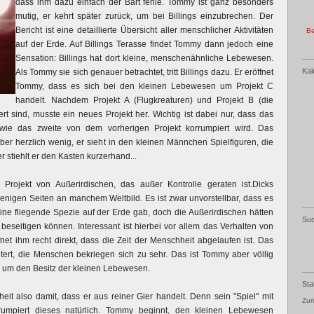
dass ihm dazu einfach der Bart fehle. Tommy ist ganz besonders
mutig, er kehrt später zurück, um bei Billings einzubrechen. Der
Bericht ist eine detaillierte Übersicht aller menschlicher Aktivitäten
Be
auf der Erde. Auf Billings Terasse findet Tommy dann jedoch eine
Sensation: Billings hat dort kleine, menschenähnliche Lebewesen.
Kal
Als Tommy sie sich genauer betrachtet, tritt Billings dazu. Er eröffnet
Tommy, dass es sich bei den kleinen Lebewesen um Projekt C
handelt. Nachdem Projekt A (Flugkreaturen) und Projekt B (die
t sind, musste ein neues Projekt her. Wichtig ist dabei nur, dass das
t wie das zweite von dem vorherigen Projekt korrumpiert wird. Das
ber herzlich wenig, er sieht in den kleinen Männchen Spielfiguren, die
 stiehlt er den Kasten kurzerhand...
Projekt von Außerirdischen, das außer Kontrolle geraten ist.Dicks
 wenigen Seiten an manchem Weltbild. Es ist zwar unvorstellbar, dass es
ne fliegende Spezie auf der Erde gab, doch die Außerirdischen hätten
Su
n beseitigen können. Interessant ist hierbei vor allem das Verhalten von
fnet ihm recht direkt, dass die Zeit der Menschheit abgelaufen ist. Das
itert, die Menschen bekriegen sich zu sehr. Das ist Tommy aber völlig
r um den Besitz der kleinen Lebewesen.
Sta
heit also damit, dass er aus reiner Gier handelt. Denn sein "Spiel" mit
Zum
umpiert dieses natürlich. Tommy beginnt, den kleinen Lebewesen