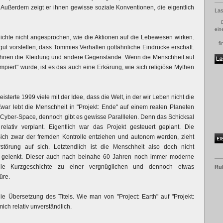
 Außerdem zeigt er ihnen gewisse soziale Konventionen, die eigentlich
Las
ein
hichte nicht angesprochen, wie die Aktionen auf die Lebewesen wirken.
fi
ut vorstellen, dass Tommies Verhalten gottähnliche Eindrücke erschaft.
er ihnen die Kleidung und andere Gegenstände. Wenn die Menschheit auf
mpiert" wurde, ist es das auch eine Erkärung, wie sich religiöse Mythen
eisterte 1999 viele mit der Idee, dass die Welt, in der wir Leben nicht die
. Zwar lebt die Menschheit in "Projekt: Ende" auf einem realen Planeten
rt Cyber-Space, dennoch gibt es gewisse Paralllelen. Denn das Schicksal
relativ verplant. Eigentlich war das Projekt gesteuert geplant. Die
ich zwar der fremden Kontrolle entziehen und autonom werden, zieht
störung auf sich. Letztendlich ist die Menschheit also doch nicht
 gelenkt. Dieser auch nach beinahe 60 Jahren noch immer moderne
ie Kurzgeschichte zu einer vergnüglichen und dennoch etwas
Ru
üre.
die Übersetzung des Titels. Wie man von "Project: Earth" auf "Projekt:
mich relativ unverständlich.