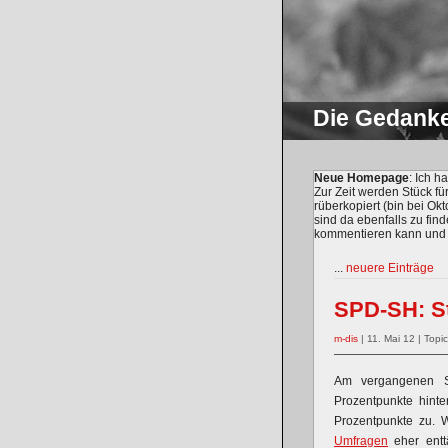
Die Gedank
Neue Homepage
: Ich 
Zur Zeit werden Stück fü
rüberkopiert (bin bei O
sind da ebenfalls zu find
kommentieren kann und m
...
neuere Einträge
SPD-SH: St
m-dis
| 11. Mai 12 | Topic
Am vergangenen S
Prozentpunkte hint
Prozentpunkte zu. 
Umfragen
eher entt