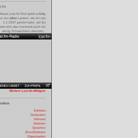
t.fm
Dieses Last.fm-Tool spielt zufällig
es von
allen
Liedern, die ich seit
1.1.2007 gehört habe, ab! Es
ndet sich also eventuell auch ein
wenig Schwachsinn darunter...
Weitere Last.fm-Widgets
briken
Erlebtes
Gedanken
Gehoert
Gelesen
Gesehen
(Kurz)Gelesen
Organisation