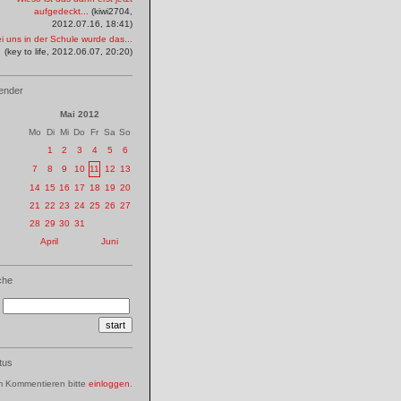
aufgedeckt...
(kiwi2704,
2012.07.16, 18:41)
i uns in der Schule wurde das...
(key to life, 2012.06.07, 20:20)
ender
Mai 2012
Mo
Di
Mi
Do
Fr
Sa
So
1
2
3
4
5
6
7
8
9
10
11
12
13
14
15
16
17
18
19
20
21
22
23
24
25
26
27
28
29
30
31
April
Juni
che
tus
 Kommentieren bitte
einloggen
.