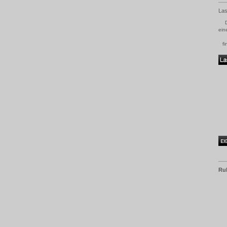
Las
ein
fi
Ru