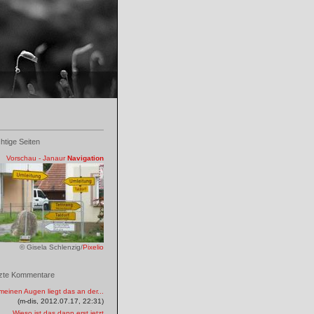
htige Seiten
Vorschau - Janaur
Navigation
© Gisela Schlenzig/
Pixelio
zte Kommentare
meinen Augen liegt das an der...
(m-dis, 2012.07.17, 22:31)
Wieso ist das dann erst jetzt