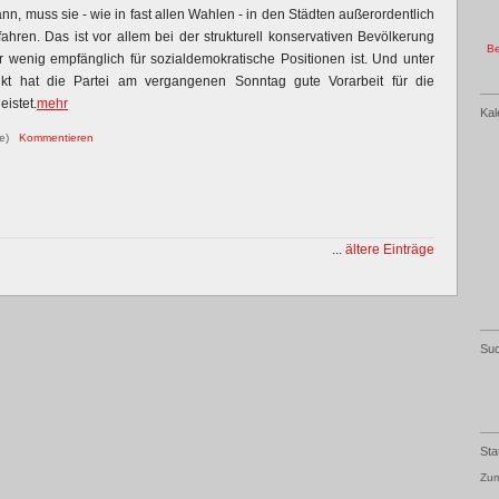
nn, muss sie - wie in fast allen Wahlen - in den Städten außerordentlich
ahren. Das ist vor allem bei der strukturell konservativen Bevölkerung
Be
r wenig empfänglich für sozialdemokratische Positionen ist. Und unter
kt hat die Partei am vergangenen Sonntag gute Vorarbeit für die
istet.
mehr
Kal
re)
Kommentieren
...
ältere Einträge
Su
Sta
Zum