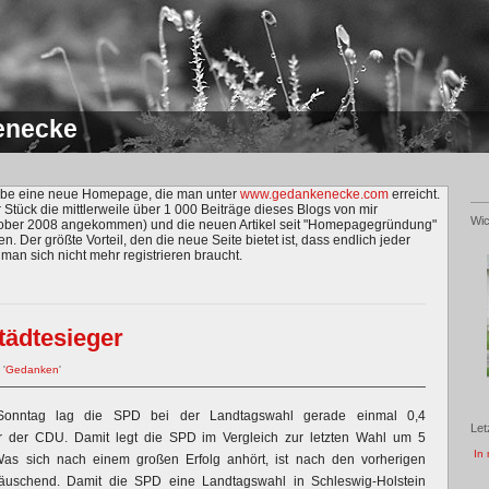
enecke
habe eine neue Homepage, die man unter
www.gedankenecke.com
erreicht.
r Stück die mittlerweile über 1 000 Beiträge dieses Blogs von mir
Wic
ktober 2008 angekommen) und die neuen Artikel seit "Homepagegründung"
en. Der größte Vorteil, den die neue Seite bietet ist, dass endlich jeder
an sich nicht mehr registrieren braucht.
ädtesieger
 '
Gedanken
'
onntag lag die SPD bei der Landtagswahl gerade einmal 0,4
Let
er der CDU. Damit legt die SPD im Vergleich zur letzten Wahl um 5
In 
Was sich nach einem großen Erfolg anhört, ist nach den vorherigen
äuschend. Damit die SPD eine Landtagswahl in Schleswig-Holstein